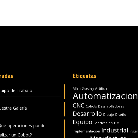
radas
Etiquetas
Allan Bradley
Artificial
uipo de Trabajo
Automatizacion
CNC
Cobots
Desarrolladores
estra Galería
Desarrollo
Dibujo
Diseño
Equipo
Fabricacion
HMI
Qué operaciones puede
Industrial
Implementación
Insta
alizar un Cobot?