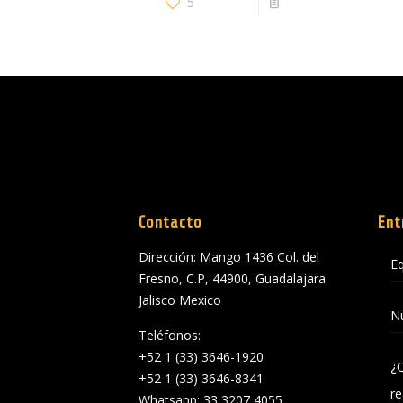
5
Read more
Contacto
Ent
Dirección: Mango 1436 Col. del
Eq
Fresno, C.P, 44900, Guadalajara
Jalisco Mexico
Nu
Teléfonos:
+52 1 (33) 3646-1920
¿
+52 1 (33) 3646-8341
re
Whatsapp: 33 3207 4055