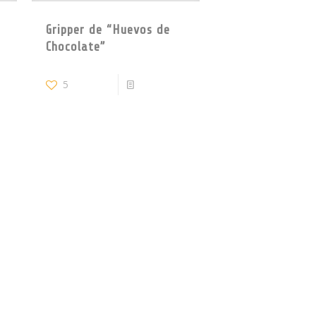
Gripper de “Huevos de
Chocolate”
re
5
Read more