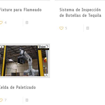
Fixture para Flameado
Sistema de Inspección
de Botellas de Tequila
4
Read more
5
Read mo
Celda de Paletizado
7
Read more