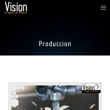
Produccion
Categories
Tags
Authors
Show all