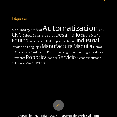
Etiquetas
Automatizacion
Allan Bradley
Artificial
CAD
CNC
Desarrollo
Cobots
Desarrolladores
Dibujo
Diseño
Equipo
Industrial
Fabricacion
HMI
Implementación
Manufactura
Maquila
Instalacion
Lenguajes
Planos
PLC
Procesos
Produccion
Productos
Programacion
Programadores
Robotica
Servicio
Proyectos
robots
Siemens
software
Soluciones
Visión
WAGO
Aviso de Privacidad
2026
|
Diseño de Web-Gdl.com