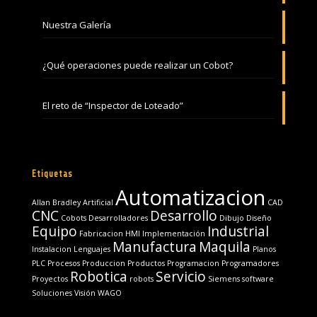
Nuestra Galería
¿Qué operaciones puede realizar un Cobot?
El reto de “Inspector de Loteado”
Etiquetas
Automatizacion
Allan Bradley
Artificial
CAD
CNC
Desarrollo
Cobots
Desarrolladores
Dibujo
Diseño
Equipo
Industrial
Fabricacion
HMI
Implementación
Manufactura
Maquila
Instalacion
Lenguajes
Planos
PLC
Procesos
Produccion
Productos
Programacion
Programadores
Robotica
Servicio
Proyectos
robots
Siemens
software
Soluciones
Visión
WAGO