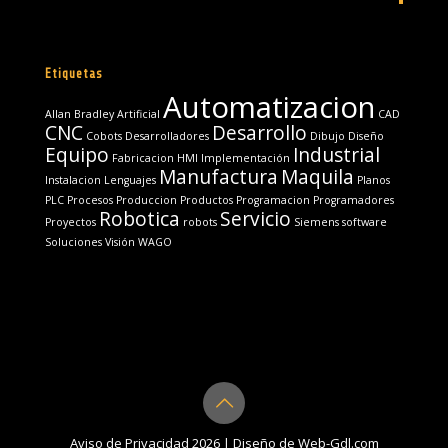
Etiquetas
Automatizacion
Allan Bradley
Artificial
CAD
CNC
Desarrollo
Cobots
Desarrolladores
Dibujo
Diseño
Equipo
Industrial
Fabricacion
HMI
Implementación
Manufactura
Maquila
Instalacion
Lenguajes
Planos
PLC
Procesos
Produccion
Productos
Programacion
Programadores
Robotica
Servicio
Proyectos
robots
Siemens
software
Soluciones
Visión
WAGO
Aviso de Privacidad
2026
|
Diseño de Web-Gdl.com