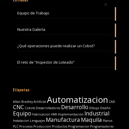
Entradas
Equipo de Trabajo
Nuestra Galería
¿Qué operaciones puede realizar un Cobot?
El reto de “Inspector de Loteado”
Etiquetas
Automatizacion
Allan Bradley
Artificial
CAD
CNC
Desarrollo
Cobots
Desarrolladores
Dibujo
Diseño
Equipo
Industrial
Fabricacion
HMI
Implementación
Manufactura
Maquila
Instalacion
Lenguajes
Planos
PLC
Procesos
Produccion
Productos
Programacion
Programadores