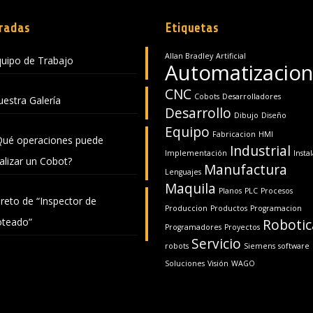
radas
Etiquetas
Allan Bradley
Artificial
uipo de Trabajo
Automatizacion
CNC
Cobots
Desarrolladores
estra Galería
Desarrollo
Dibujo
Diseño
Equipo
Fabricacion
HMI
Qué operaciones puede
Industrial
Implementación
Insta
alizar un Cobot?
Manufactura
Lenguajes
Maquila
Planos
PLC
Procesos
 reto de “Inspector de
Produccion
Productos
Programacion
oteado”
Robotic
Programadores
Proyectos
Servicio
robots
Siemens
software
Soluciones
Visión
WAGO