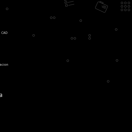
CAD
lacion
a