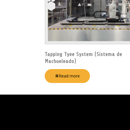
Tapping Tyee System (Sistema de
Machueleado)
Read more